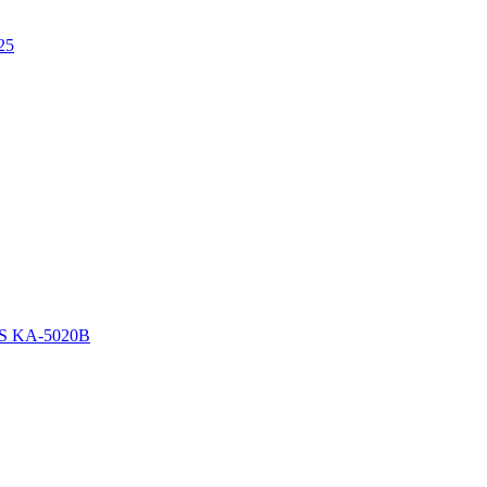
25
LS KA-5020B