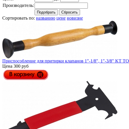
Производитель:
Сортировать по:
названию
цене
новизне
Приспособление для притирки клапанов 1"-1/8", 1"-3/8" KT 
Цена 300 руб