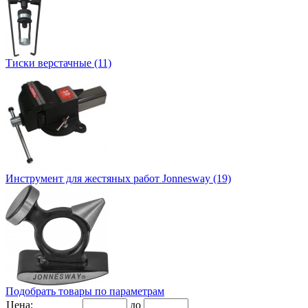
Тиски верстачные (11)
Инструмент для жестяных работ Jonnesway (19)
Подобрать товары по параметрам
Цена:
до