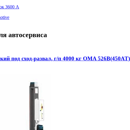
ок 3600 А
otive
ля автосервиса
ий под сход-развал, г/п 4000 кг OMA 526B(450AT)