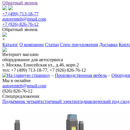
Обратный звонок
+7 (499) 713-18-77
autoremteh@gmail.com
+7 (926) 826-76-12
Обратный звонок
×
Каталог
О компании
Статьи
Спец предложения
Доставка
Конт
Интернет магазин
оборудование для автосервиса
г. Москва, Енисейская ул., д.46, корп.2
тел: +7 (499) 713-18-77, +7 (926) 826-76-12
–
Производственная мебель
–
Оборудов
Мы в онлайне
autoremteh@gmail.com
(926) 826-76-12
Спецпредложения
Подъёмник четырёхстоечный электрогидравлический под сход-