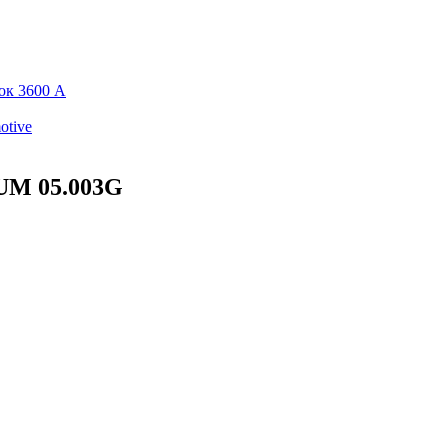
ок 3600 А
otive
UM 05.003G