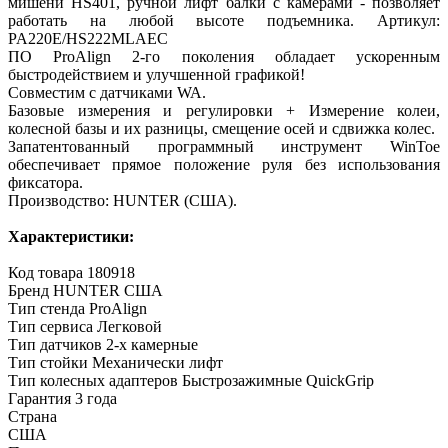
мишени HS401, ручной лифт балки с камерами - позволяет
работать на любой высоте подъемника. Артикул:
PA220E/HS222MLAEC
ПО ProAlign 2-го поколения обладает ускоренным
быстродействием и улучшенной графикой!
Совместим с датчиками WA.
Базовые измерения и регулировки + Измерение колеи,
колесной базы и их разницы, смещение осей и сдвижка колес.
Запатентованный программный инструмент WinToe
обеспечивает прямое положение руля без использования
фиксатора.
Производство: HUNTER (США).
Характеристики:
Код товара 180918
Бренд HUNTER США
Тип стенда ProAlign
Тип сервиса Легковой
Тип датчиков 2-х камерные
Тип стойки Механически лифт
Тип колесных адаптеров Быстрозажимные QuickGrip
Гарантия 3 года
Страна
США