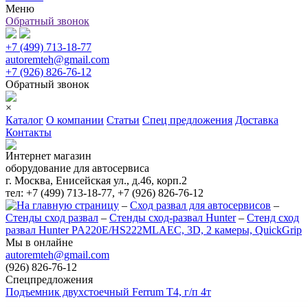
Меню
Обратный звонок
+7 (499) 713-18-77
autoremteh@gmail.com
+7 (926) 826-76-12
Обратный звонок
×
Каталог
О компании
Статьи
Спец предложения
Доставка
Контакты
Интернет магазин
оборудование для автосервиса
г. Москва, Енисейская ул., д.46, корп.2
тел: +7 (499) 713-18-77, +7 (926) 826-76-12
–
Сход развал для автосервисов
–
Стенды сход развал
–
Стенды сход-развал Hunter
–
Стенд сход
развал Hunter PA220E/HS222MLAEC, 3D, 2 камеры, QuickGrip
Мы в онлайне
autoremteh@gmail.com
(926) 826-76-12
Спецпредложения
Подъемник двухстоечный Ferrum T4, г/п 4т