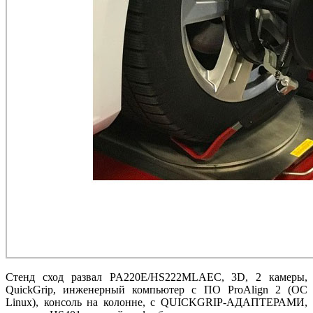
Стенд сход развал PA220E/HS222MLAEC, 3D, 2 камеры,
QuickGrip, инженерный компьютер с ПО ProAlign 2 (ОС
Linux), консоль на колонне, с QUICKGRIP-АДАПТЕРАМИ,