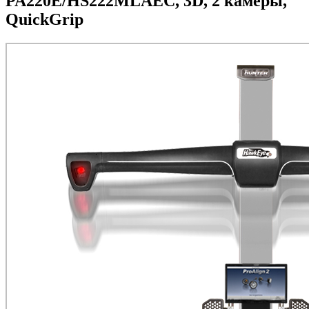
PA220E/HS222MLAEC, 3D, 2 камеры,
QuickGrip