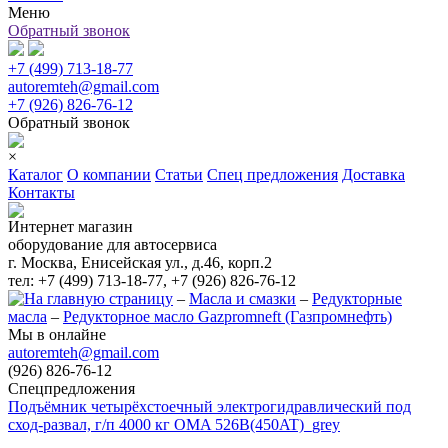
Меню
Обратный звонок
+7 (499) 713-18-77
autoremteh@gmail.com
+7 (926) 826-76-12
Обратный звонок
×
Каталог
О компании
Статьи
Спец предложения
Доставка
Контакты
Интернет магазин
оборудование для автосервиса
г. Москва, Енисейская ул., д.46, корп.2
тел: +7 (499) 713-18-77, +7 (926) 826-76-12
–
Масла и смазки
–
Редукторные
масла
–
Редукторное масло Gazpromneft (Газпромнефть)
Мы в онлайне
autoremteh@gmail.com
(926) 826-76-12
Спецпредложения
Подъёмник четырёхстоечный электрогидравлический под
сход-развал, г/п 4000 кг OMA 526B(450AT)_grey