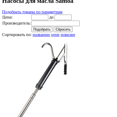
Насосы для масла Samoa
Подобрать товары по параметрам
Цена:
до
Производитель:
Сортировать по:
названию
цене
новизне