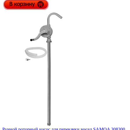
Ручной роторный насос для перекачки масел SAMOA 308300