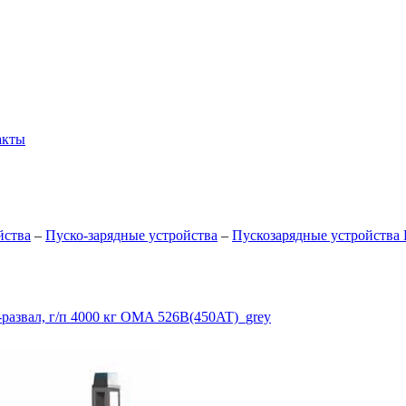
акты
йства
–
Пуско-зарядные устройства
–
Пускозарядные устройства
развал, г/п 4000 кг OMA 526B(450AT)_grey