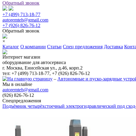
Обратный звонок
+7 (499) 713-18-77
autoremteh@gmail.com
+7 (926) 826-76-12
Обратный звонок
×
Каталог
О компании
Статьи
Спец предложения
Доставка
Конт
Интернет магазин
оборудование для автосервиса
г. Москва, Енисейская ул., д.46, корп.2
тел: +7 (499) 713-18-77, +7 (926) 826-76-12
–
Автономные и пуско-зарядные устро
Мы в онлайне
autoremteh@gmail.com
(926) 826-76-12
Спецпредложения
Подъёмник четырёхстоечный электрогидравлический под сход-