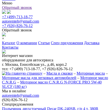
Меню
Обратный звонок
+7 (499) 713-18-77
autoremteh@gmail.com
+7 (926) 826-76-12
Обратный звонок
×
Каталог
О компании
Статьи
Спец предложения
Доставка
Контакты
Интернет магазин
оборудование для автосервиса
г. Москва, Енисейская ул., д.46, корп.2
тел: +7 (499) 713-18-77, +7 (926) 826-76-12
–
Масла и смазки
–
Моторные масла
–
Моторные масла для легковых автомобилей
–
Моторное масло
C.N.R.G
–
Моторное масло C.N.R.G N-FORCE PRO 5W-40
SL/CF (180 кг)
Мы в онлайне
autoremteh@gmail.com
(926) 826-76-12
Спецпредложения
Подъемник двухстоечный Decar DK-240SB, г/п 4 т, 380В