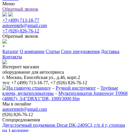
Меню
Обратный звонок
+7 (499) 713-18-77
autoremteh@gmail.com
+7 (926) 826-76-12
Обратный звонок
×
Каталог
О компании
Статьи
Спец предложения
Доставка
Контакты
Интернет магазин
оборудование для автосервиса
г. Москва, Енисейская ул., д.46, корп.2
тел: +7 (499) 713-18-77, +7 (926) 826-76-12
–
Ручной инструмент
–
Трубные
ключи, мультипликаторы
–
Мультипликатор Jonnesway T0968
(48867), 3/4"DRX1"DR, 1000/3000 Hm
Мы в онлайне
autoremteh@gmail.com
(926) 826-76-12
Спецпредложения
Двухстоечный подъемник Decar DK-240SCI, г/п 4 т, стопора
на 1-колонне