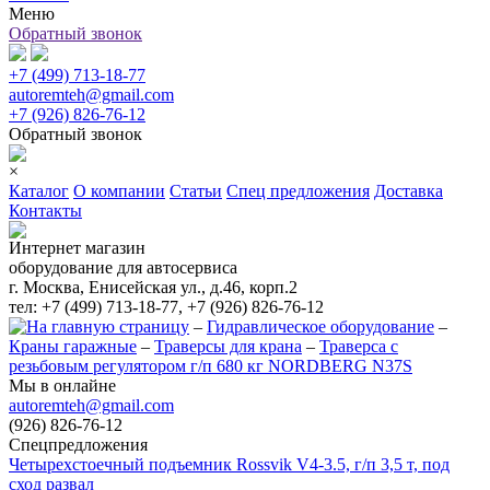
Меню
Обратный звонок
+7 (499) 713-18-77
autoremteh@gmail.com
+7 (926) 826-76-12
Обратный звонок
×
Каталог
О компании
Статьи
Спец предложения
Доставка
Контакты
Интернет магазин
оборудование для автосервиса
г. Москва, Енисейская ул., д.46, корп.2
тел: +7 (499) 713-18-77, +7 (926) 826-76-12
–
Гидравлическое оборудование
–
Краны гаражные
–
Траверсы для крана
–
Траверса с
резьбовым регулятором г/п 680 кг NORDBERG N37S
Мы в онлайне
autoremteh@gmail.com
(926) 826-76-12
Спецпредложения
Четырехстоечный подъемник Rossvik V4-3.5, г/п 3,5 т, под
сход развал